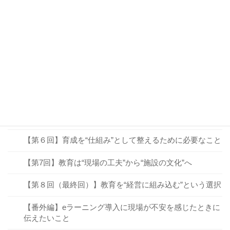
【第１回】「OJTで育てる」は本当に機能しているか？
【第２回】「できる人」が必ずしも「教えられる人」で
はない理由
【第３回】OJTだけでは補いきれない、「学びの仕組
み」とは？
【第４回】教育を“見える化”すると、育成の質が変わる
【第５回】教育は“コスト”ではなく“未来への投資”
【第６回】育成を“仕組み”として整えるために必要なこと
【第7回】教育は“現場の工夫”から“施設の文化”へ
【第８回（最終回）】教育を“経営に組み込む”という選択
【番外編】eラーニング導入に現場が不安を感じたときに
伝えたいこと