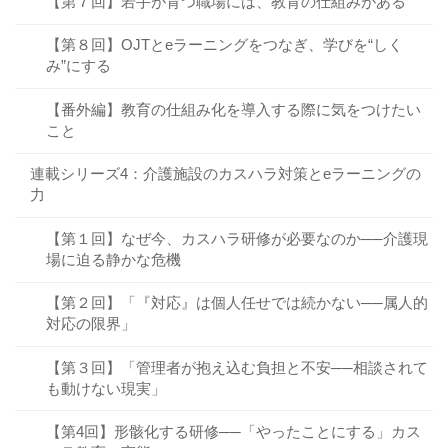
【第７回】若手が育つ職場には、教育の仕組みがある
【第８回】OJTとeラーニングをつなぎ、学びを“しく
み”にする
【番外編】教育の仕組み化を導入する際に気をつけたい
こと
連載シリーズ4：介護施設のカスハラ対策とeラーニングの
力
【第１回】なぜ今、カスハラ研修が必要なのか──介護現
場に迫る静かな危機
【第２回】「『対応』は個人任せでは続かない──属人的
対応の限界」
【第３回】「管理者が抱え込む負担と不安──相談されて
も動けない現実」
【第4回】形骸化する研修──「やったことにする」カス