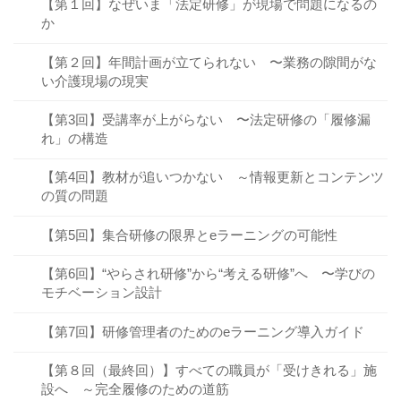
【第１回】なぜいま「法定研修」が現場で問題になるの
か
【第２回】年間計画が立てられない 〜業務の隙間がな
い介護現場の現実
【第3回】受講率が上がらない 〜法定研修の「履修漏
れ」の構造
【第4回】教材が追いつかない ～情報更新とコンテンツ
の質の問題
【第5回】集合研修の限界とeラーニングの可能性
【第6回】“やらされ研修”から“考える研修”へ 〜学びの
モチベーション設計
【第7回】研修管理者のためのeラーニング導入ガイド
【第８回（最終回）】すべての職員が「受けきれる」施
設へ ～完全履修のための道筋