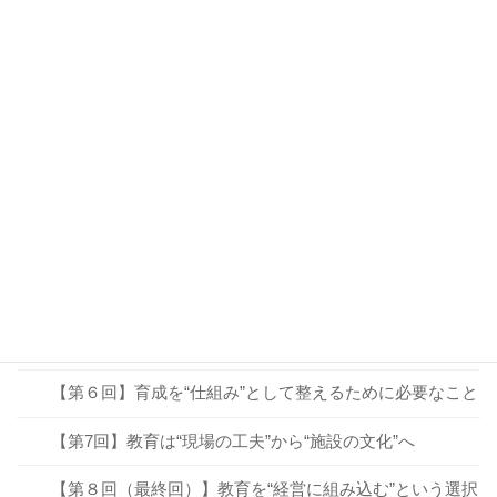
づかせるための工夫とルールづくり
連載シリーズ：「OJTだけで本当に人は育ちますか？」
【第１回】「OJTで育てる」は本当に機能しているか？
【第２回】「できる人」が必ずしも「教えられる人」で
はない理由
【第３回】OJTだけでは補いきれない、「学びの仕組
み」とは？
【第４回】教育を“見える化”すると、育成の質が変わる
【第５回】教育は“コスト”ではなく“未来への投資”
【第６回】育成を“仕組み”として整えるために必要なこと
【第7回】教育は“現場の工夫”から“施設の文化”へ
【第８回（最終回）】教育を“経営に組み込む”という選択