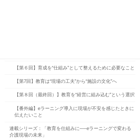
【第２回】「できる人」が必ずしも「教えられる人」で
はない理由
【第３回】OJTだけでは補いきれない、「学びの仕組
み」とは？
【第４回】教育を“見える化”すると、育成の質が変わる
【第５回】教育は“コスト”ではなく“未来への投資”
【第６回】育成を“仕組み”として整えるために必要なこと
【第7回】教育は“現場の工夫”から“施設の文化”へ
【第８回（最終回）】教育を“経営に組み込む”という選択
【番外編】eラーニング導入に現場が不安を感じたときに
伝えたいこと
連載シリーズ：「教育を仕組みに──eラーニングで変わる
介護現場の未来」