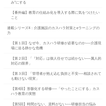
み”にする
【番外編】教育の仕組み化を導入する際に気をつけたい
こと
連載シリーズ4：介護施設のカスハラ対策とeラーニングの
力
【第１回】なぜ今、カスハラ研修が必要なのか──介護現
場に迫る静かな危機
【第２回】「『対応』は個人任せでは続かない──属人的
対応の限界」
【第３回】「管理者が抱え込む負担と不安──相談されて
も動けない現実」
【第4回】形骸化する研修──「やったことにする」カス
ハラ教育の実態
【第5回】時間がない、資料がない──研修担当の悩み