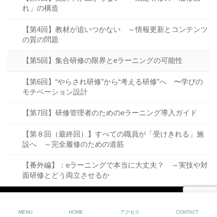
れ」の構造
【第4回】教材が追いつかない ～情報更新とコンテンツ
の質の問題
【第5回】集合研修の限界とeラーニングの可能性
【第6回】“やらされ研修”から“考える研修”へ 〜学びの
モチベーション設計
【第7回】研修管理者のためのeラーニング導入ガイド
【第８回（最終回）】すべての職員が「受けきれる」施
設へ ～完全履修のための道筋
【番外編】：eラーニングで本当に大丈夫？ ～実技や対
面研修とどう両立させるか
Copyright
プレソル合同会社
. All Rights Reserved.
MENU
HOME
アクセス
CONTACT