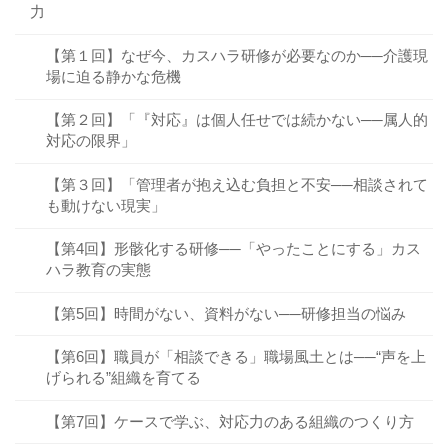
力
【第１回】なぜ今、カスハラ研修が必要なのか──介護現
場に迫る静かな危機
【第２回】「『対応』は個人任せでは続かない──属人的
対応の限界」
【第３回】「管理者が抱え込む負担と不安──相談されて
も動けない現実」
【第4回】形骸化する研修──「やったことにする」カス
ハラ教育の実態
【第5回】時間がない、資料がない──研修担当の悩み
【第6回】職員が「相談できる」職場風土とは──“声を上
げられる”組織を育てる
【第7回】ケースで学ぶ、対応力のある組織のつくり方