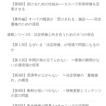
【第8回】続けるための仕組み──カスハラ対策研修を定
着させる
【番外編】すべての職員が「受けきれる」施設へ──完全
履修のための道筋
連載シリーズ5：法定研修と向き合うための８つの視点
【第１回】なぜいま「法定研修」が現場で問題になるの
か
【第２回】年間計画が立てられない 〜業務の隙間がな
い介護現場の現実
【第3回】受講率が上がらない 〜法定研修の「履修漏
れ」の構造
【第4回】教材が追いつかない ～情報更新とコンテンツ
の質の問題
【第5回】集合研修の限界とeラーニングの可能性