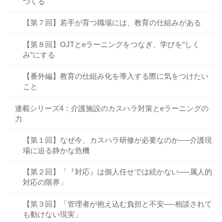
つくる
【第７回】若手が育つ職場には、教育の仕組みがある
【第８回】OJTとeラーニングをつなぎ、学びを“しく
み”にする
【番外編】教育の仕組み化を導入する際に気をつけたい
こと
連載シリーズ4：介護施設のカスハラ対策とeラーニングの
力
【第１回】なぜ今、カスハラ研修が必要なのか──介護現
場に迫る静かな危機
【第２回】「『対応』は個人任せでは続かない──属人的
対応の限界」
【第３回】「管理者が抱え込む負担と不安──相談されて
も動けない現実」