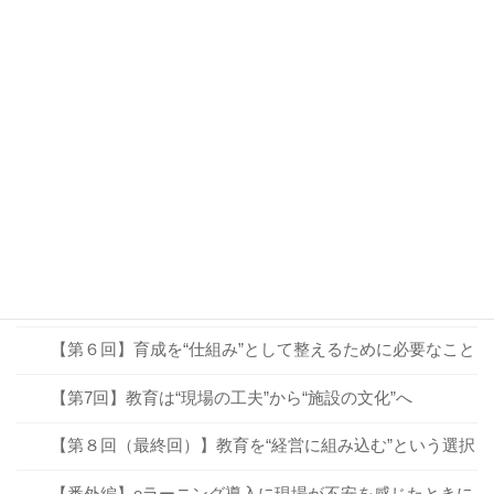
連載シリーズ：「OJTだけで本当に人は育ちますか？」
【第１回】「OJTで育てる」は本当に機能しているか？
【第２回】「できる人」が必ずしも「教えられる人」で
はない理由
【第３回】OJTだけでは補いきれない、「学びの仕組
み」とは？
【第４回】教育を“見える化”すると、育成の質が変わる
【第５回】教育は“コスト”ではなく“未来への投資”
【第６回】育成を“仕組み”として整えるために必要なこと
【第7回】教育は“現場の工夫”から“施設の文化”へ
【第８回（最終回）】教育を“経営に組み込む”という選択
【番外編】eラーニング導入に現場が不安を感じたときに