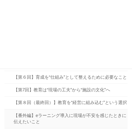
【第１回】「OJTで育てる」は本当に機能しているか？
【第２回】「できる人」が必ずしも「教えられる人」で
はない理由
【第３回】OJTだけでは補いきれない、「学びの仕組
み」とは？
【第４回】教育を“見える化”すると、育成の質が変わる
【第５回】教育は“コスト”ではなく“未来への投資”
【第６回】育成を“仕組み”として整えるために必要なこと
【第7回】教育は“現場の工夫”から“施設の文化”へ
【第８回（最終回）】教育を“経営に組み込む”という選択
【番外編】eラーニング導入に現場が不安を感じたときに
伝えたいこと