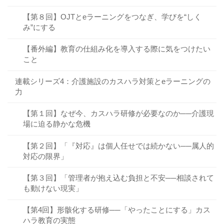
【第８回】OJTとeラーニングをつなぎ、学びを“しく
み”にする
【番外編】教育の仕組み化を導入する際に気をつけたい
こと
連載シリーズ4：介護施設のカスハラ対策とeラーニングの
力
【第１回】なぜ今、カスハラ研修が必要なのか──介護現
場に迫る静かな危機
【第２回】「『対応』は個人任せでは続かない──属人的
対応の限界」
【第３回】「管理者が抱え込む負担と不安──相談されて
も動けない現実」
【第4回】形骸化する研修──「やったことにする」カス
ハラ教育の実態