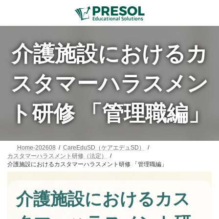
コ
ナ
ン
ビ
テ
ゲ
ン
ー
介護施設におけるカ
ツ
シ
へ
ョ
ス
ン
スタマーハラスメン
キ
に
ッ
移
ト研修 「管理職編」
プ
動
Home-202608
CareEduSD（ケアエデュSD）
カスタマーハラスメント研修（法定）
介護施設におけるカスタマーハラスメント研修 「管理職編」
介護施設におけるカス